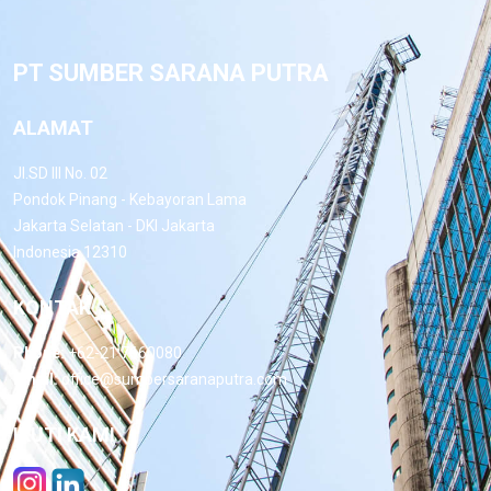
PT SUMBER SARANA PUTRA
ALAMAT
Jl.SD III No. 02
Pondok Pinang - Kebayoran Lama
Jakarta Selatan - DKI Jakarta
Indonesia 12310
KONTAK
Phone:
+62-21 7660080
Email:
office@sumbersaranaputra.com
IKUTI KAMI