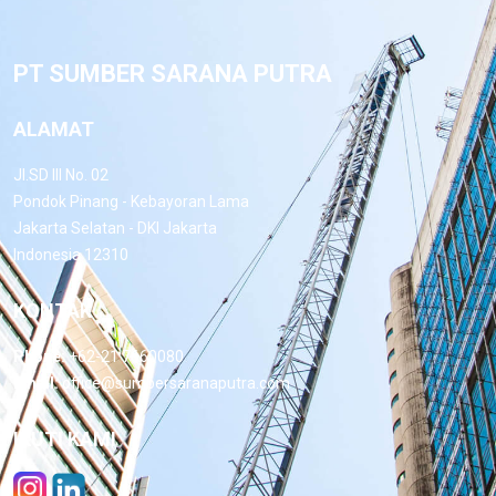
PT SUMBER SARANA PUTRA
ALAMAT
Jl.SD III No. 02
Pondok Pinang - Kebayoran Lama
Jakarta Selatan - DKI Jakarta
Indonesia 12310
KONTAK
Phone:
+62-21 7660080
Email:
office@sumbersaranaputra.com
IKUTI KAMI