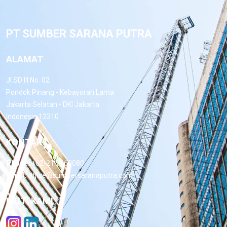
PT SUMBER SARANA PUTRA
ALAMAT
Jl.SD III No. 02
Pondok Pinang - Kebayoran Lama
Jakarta Selatan - DKI Jakarta
Indonesia 12310
KONTAK
Phone:
+62-21 7660080
Email:
office@sumbersaranaputra.com
IKUTI KAMI