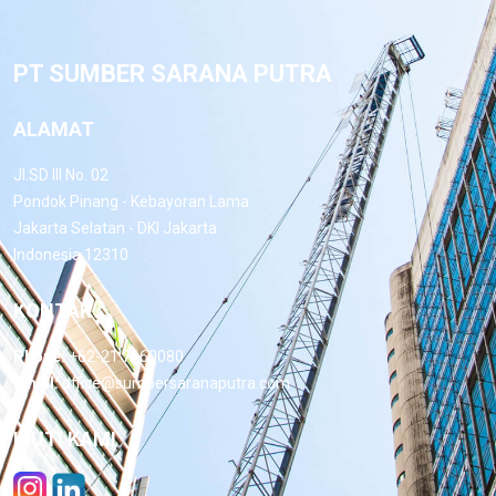
PT SUMBER SARANA PUTRA
ALAMAT
Jl.SD III No. 02
Pondok Pinang - Kebayoran Lama
Jakarta Selatan - DKI Jakarta
Indonesia 12310
KONTAK
Phone:
+62-21 7660080
Email:
office@sumbersaranaputra.com
IKUTI KAMI