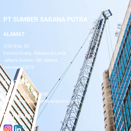
PT SUMBER SARANA PUTRA
ALAMAT
Jl.SD III No. 02
Pondok Pinang - Kebayoran Lama
Jakarta Selatan - DKI Jakarta
Indonesia 12310
KONTAK
Phone:
+62-21 7660080
Email:
office@sumbersaranaputra.com
IKUTI KAMI