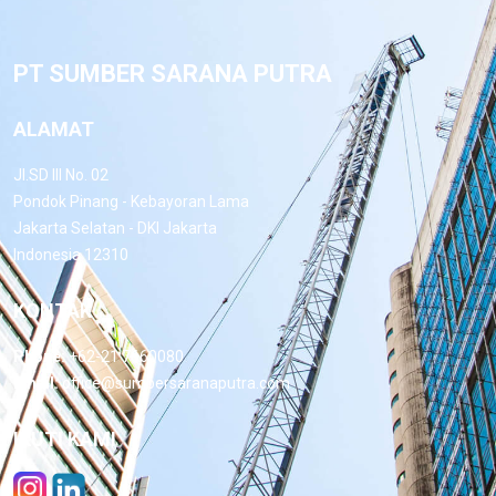
PT SUMBER SARANA PUTRA
ALAMAT
Jl.SD III No. 02
Pondok Pinang - Kebayoran Lama
Jakarta Selatan - DKI Jakarta
Indonesia 12310
KONTAK
Phone:
+62-21 7660080
Email:
office@sumbersaranaputra.com
IKUTI KAMI