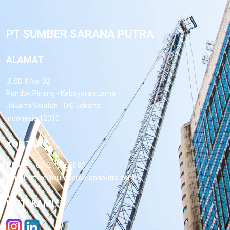
PT SUMBER SARANA PUTRA
ALAMAT
Jl.SD III No. 02
Pondok Pinang - Kebayoran Lama
Jakarta Selatan - DKI Jakarta
Indonesia 12310
KONTAK
Phone:
+62-21 7660080
Email:
office@sumbersaranaputra.com
IKUTI KAMI