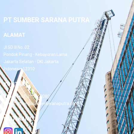
PT SUMBER SARANA PUTRA
ALAMAT
Jl.SD III No. 02
Pondok Pinang - Kebayoran Lama
Jakarta Selatan - DKI Jakarta
Indonesia 12310
KONTAK
Phone:
+62-21 7660080
Email:
office@sumbersaranaputra.com
IKUTI KAMI