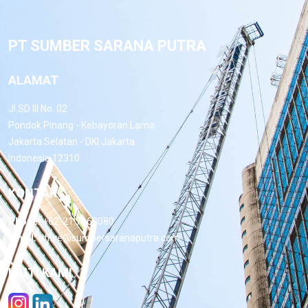
PT SUMBER SARANA PUTRA
ALAMAT
Jl.SD III No. 02
Pondok Pinang - Kebayoran Lama
Jakarta Selatan - DKI Jakarta
Indonesia 12310
KONTAK
Phone:
+62-21 7660080
Email:
office@sumbersaranaputra.com
IKUTI KAMI