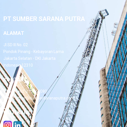
PT SUMBER SARANA PUTRA
ALAMAT
Jl.SD III No. 02
Pondok Pinang - Kebayoran Lama
Jakarta Selatan - DKI Jakarta
Indonesia 12310
KONTAK
Phone:
+62-21 7660080
Email:
office@sumbersaranaputra.com
IKUTI KAMI