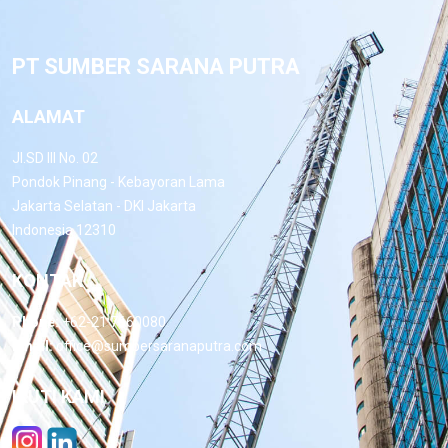
PT SUMBER SARANA PUTRA
ALAMAT
Jl.SD III No. 02
Pondok Pinang - Kebayoran Lama
Jakarta Selatan - DKI Jakarta
Indonesia 12310
KONTAK
Phone:
+62-21 7660080
Email:
office@sumbersaranaputra.com
IKUTI KAMI