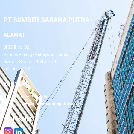
PT SUMBER SARANA PUTRA
ALAMAT
Jl.SD III No. 02
Pondok Pinang - Kebayoran Lama
Jakarta Selatan - DKI Jakarta
Indonesia 12310
KONTAK
Phone:
+62-21 7660080
Email:
office@sumbersaranaputra.com
IKUTI KAMI