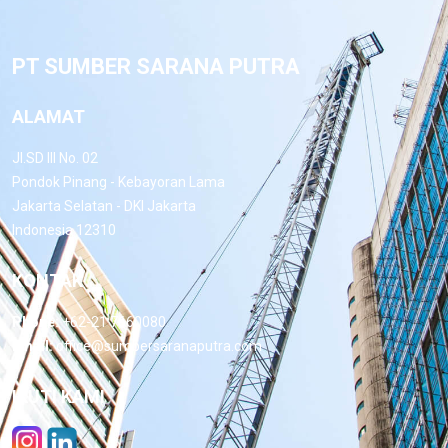
PT SUMBER SARANA PUTRA
ALAMAT
Jl.SD III No. 02
Pondok Pinang - Kebayoran Lama
Jakarta Selatan - DKI Jakarta
Indonesia 12310
KONTAK
Phone:
+62-21 7660080
Email:
office@sumbersaranaputra.com
IKUTI KAMI