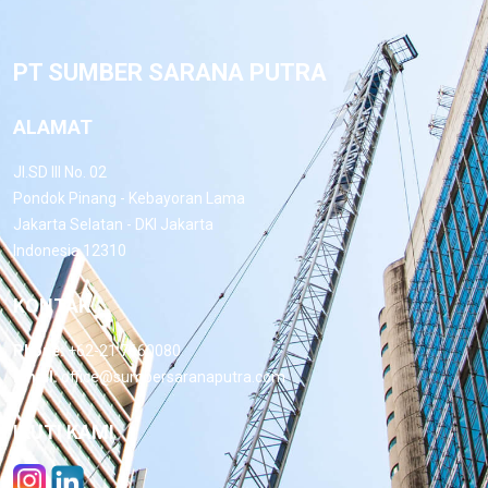
PT SUMBER SARANA PUTRA
ALAMAT
Jl.SD III No. 02
Pondok Pinang - Kebayoran Lama
Jakarta Selatan - DKI Jakarta
Indonesia 12310
KONTAK
Phone:
+62-21 7660080
Email:
office@sumbersaranaputra.com
IKUTI KAMI