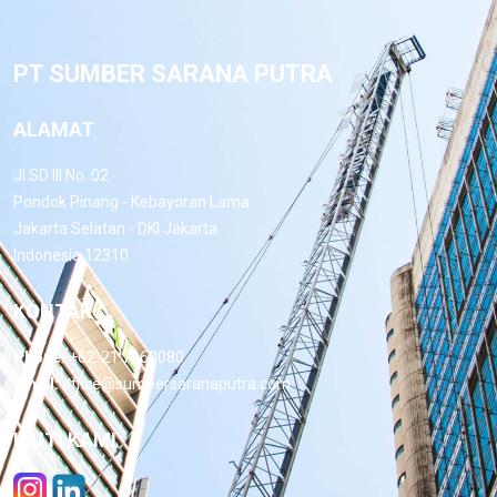
PT SUMBER SARANA PUTRA
ALAMAT
Jl.SD III No. 02
Pondok Pinang - Kebayoran Lama
Jakarta Selatan - DKI Jakarta
Indonesia 12310
KONTAK
Phone:
+62-21 7660080
Email:
office@sumbersaranaputra.com
IKUTI KAMI