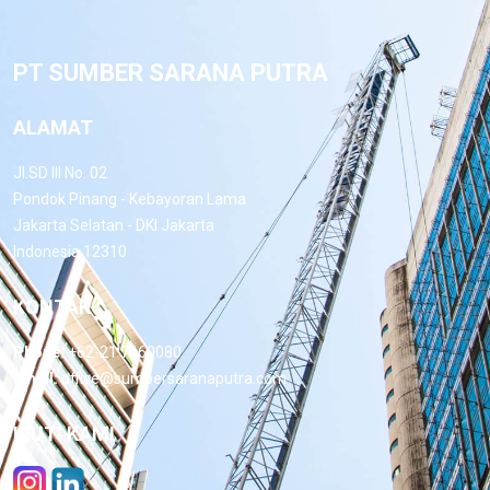
PT SUMBER SARANA PUTRA
ALAMAT
Jl.SD III No. 02
Pondok Pinang - Kebayoran Lama
Jakarta Selatan - DKI Jakarta
Indonesia 12310
KONTAK
Phone:
+62-21 7660080
Email:
office@sumbersaranaputra.com
IKUTI KAMI