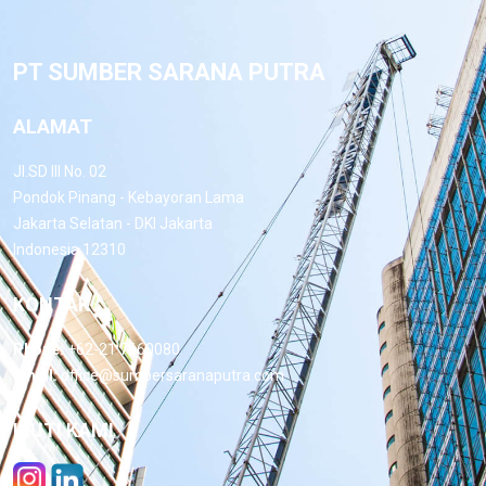
PT SUMBER SARANA PUTRA
ALAMAT
Jl.SD III No. 02
Pondok Pinang - Kebayoran Lama
Jakarta Selatan - DKI Jakarta
Indonesia 12310
KONTAK
Phone:
+62-21 7660080
Email:
office@sumbersaranaputra.com
IKUTI KAMI