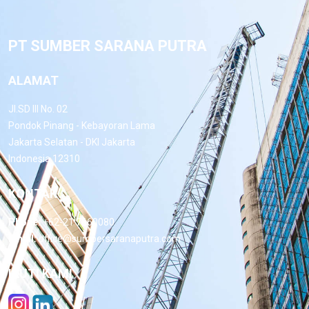
PT SUMBER SARANA PUTRA
ALAMAT
Jl.SD III No. 02
Pondok Pinang - Kebayoran Lama
Jakarta Selatan - DKI Jakarta
Indonesia 12310
KONTAK
Phone:
+62-21 7660080
Email:
office@sumbersaranaputra.com
IKUTI KAMI