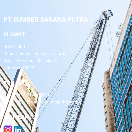
PT SUMBER SARANA PUTRA
ALAMAT
Jl.SD III No. 02
Pondok Pinang - Kebayoran Lama
Jakarta Selatan - DKI Jakarta
Indonesia 12310
KONTAK
Phone:
+62-21 7660080
Email:
office@sumbersaranaputra.com
IKUTI KAMI