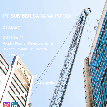
PT SUMBER SARANA PUTRA
ALAMAT
Jl.SD III No. 02
Pondok Pinang - Kebayoran Lama
Jakarta Selatan - DKI Jakarta
Indonesia 12310
KONTAK
Phone:
+62-21 7660080
Email:
office@sumbersaranaputra.com
IKUTI KAMI