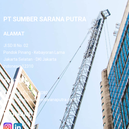
PT SUMBER SARANA PUTRA
ALAMAT
Jl.SD III No. 02
Pondok Pinang - Kebayoran Lama
Jakarta Selatan - DKI Jakarta
Indonesia 12310
KONTAK
Phone:
+62-21 7660080
Email:
office@sumbersaranaputra.com
IKUTI KAMI