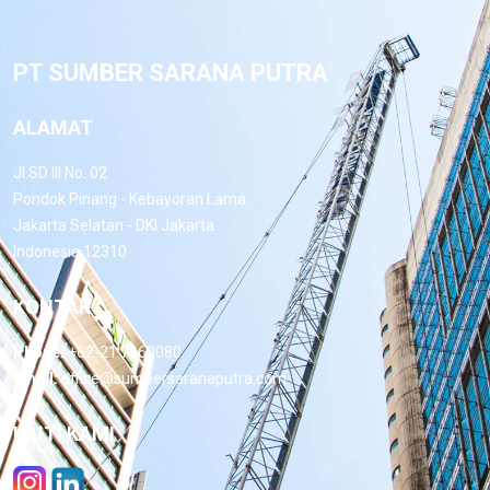
PT SUMBER SARANA PUTRA
ALAMAT
Jl.SD III No. 02
Pondok Pinang - Kebayoran Lama
Jakarta Selatan - DKI Jakarta
Indonesia 12310
KONTAK
Phone:
+62-21 7660080
Email:
office@sumbersaranaputra.com
IKUTI KAMI